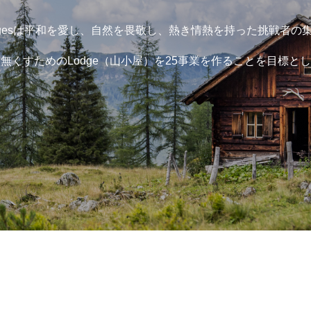
Lodgesは平和を愛し、自然を畏敬し、熱き情熱を持った挑戦者の
無くすためのLodge（山小屋）を25事業を作ることを目標と