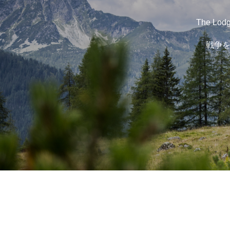
The 
戦争を
ホーム
メッセージ
企業哲学
サービス